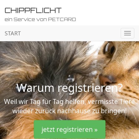
CHIPPFLICHT
ein Service von PETCARD
START
Navig
ein-/
Warum registrieren?
Weil wir Tag für Tag helfen, vermisste Tiere
wieder zurück nachhause zu bringen!
jetzt registrieren »